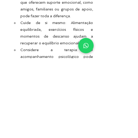
que oferecem suporte emocional, como 
amigos, familiares ou grupos de apoio, 
pode fazer toda a diferença.
Cuide de si mesmo: Alimentação 
equilibrada, exercícios físicos e 
momentos de descanso ajudam a 
recuperar o equilíbrio emocional.
Considere a terapia: O 
acompanhamento psicológico pode 
auxiliar na elaboração do luto, ajudando 
a pessoa a ressignificar a perda e 
encontrar novas formas de seguir em 
frente.
Você não precisa enfrentar o luto sozinho(a)
	Se você está passando por um processo 
de luto e sente que a dor está tomando conta da 
sua vida, saiba que buscar ajuda não é um sinal 
de fraqueza, mas sim de autocuidado. O luto 
pode ser um caminho difícil, mas com apoio e 