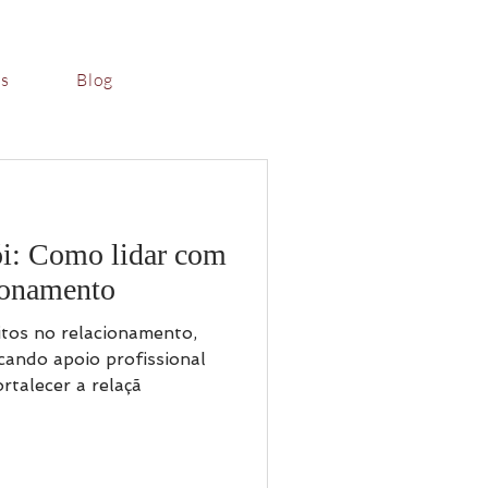
es
Blog
i: Como lidar com
cionamento
itos no relacionamento,
cando apoio profissional
rtalecer a relaçã