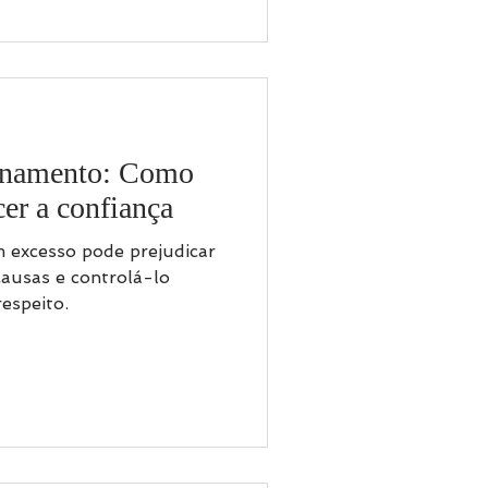
onamento: Como
cer a confiança
m excesso pode prejudicar
causas e controlá-lo
respeito.